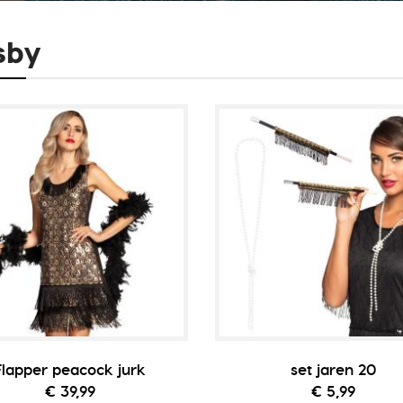
sby
Flapper peacock jurk
set jaren 20
€ 39,99
€ 5,99