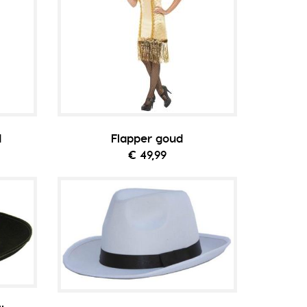
d
Flapper goud
€ 49,99