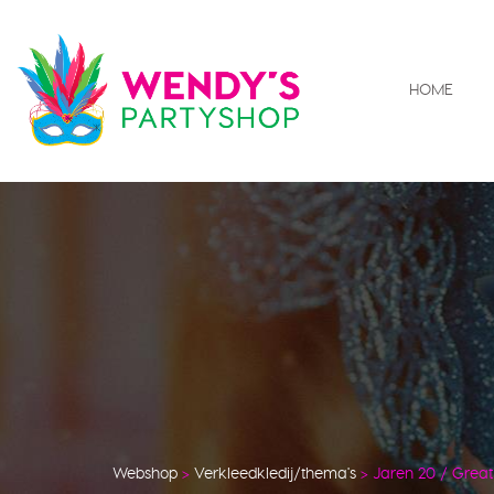
HOME
Webshop
>
Verkleedkledij/thema's
>
Jaren 20 / Grea