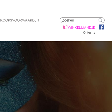
RKOOPSVOORWAARDEN
WINKELMANDJE
0 items