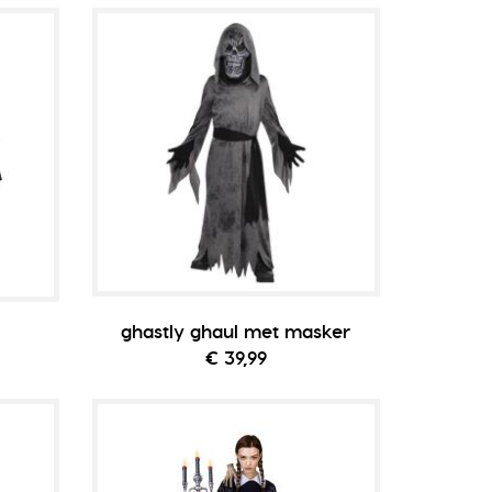
ghastly ghaul met masker
€ 39,99