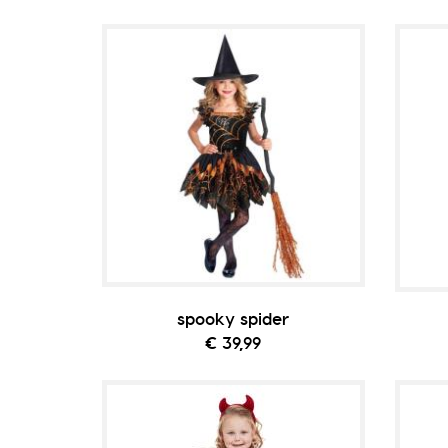
spooky spider
€ 39,99