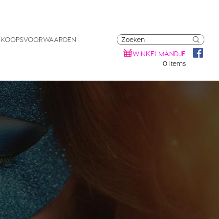
RKOOPSVOORWAARDEN
WINKELMANDJE
0 items