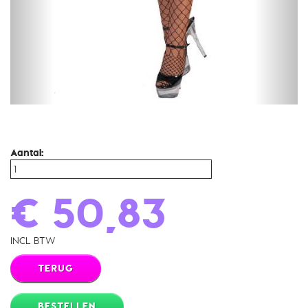
Aantal:
€ 50,83
INCL BTW
TERUG
BESTELLEN