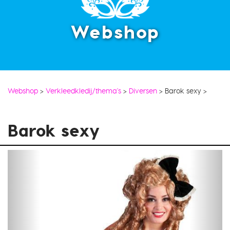
Webshop
Webshop
>
Verkleedkledij/thema's
>
Diversen
>
Barok sexy
>
Barok sexy