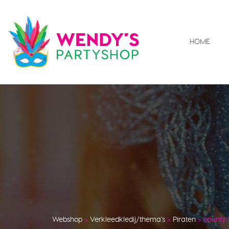
HOME
Webshop
>
Verkleedkledij/thema's
>
Piraten
>
bounty