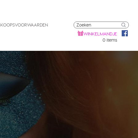
RKOOPSVOORWAARDEN
WINKELMANDJE
0 items