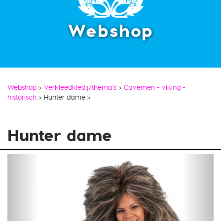
Webshop
Webshop
>
Verkleedkledij/thema's
>
Cavemen - viking -
historisch
>
Hunter dame
>
Hunter dame