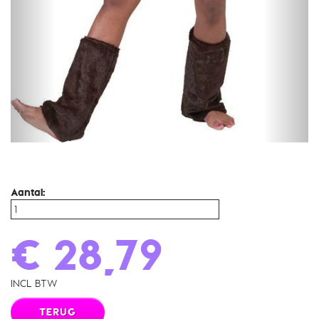
Aantal:
€ 28,79
INCL BTW
TERUG