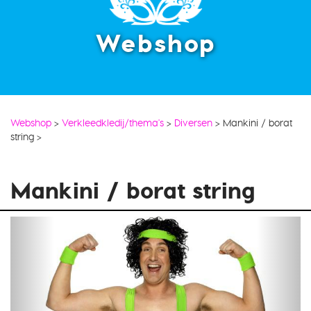
Webshop
Webshop
>
Verkleedkledij/thema's
>
Diversen
>
Mankini / borat
string
>
Mankini / borat string