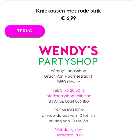
Kniekousen met rode strik
€ 6,99
TERUG
Wendy's partyshop
Graaf Van Hoornestraat 11
9850 Nevele
Tel:
0496 28 50 16
info@partyshoponline.be
BTW
:
BE 0634 886 180
OPENINGSUREN:
di-woe-do-zat van 10 tot 18h
vrijdag van 10 tot 18h
Webdesign by
IDcreation
2015