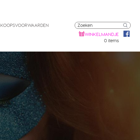
RKOOPSVOORWAARDEN
WINKELMANDJE
0 items