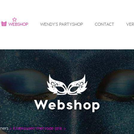
WEBSHOP
WENDY'S PARTYSHOP
CONTACT
VE
Webshop
mers
>
Kniekousen met rode strik
>